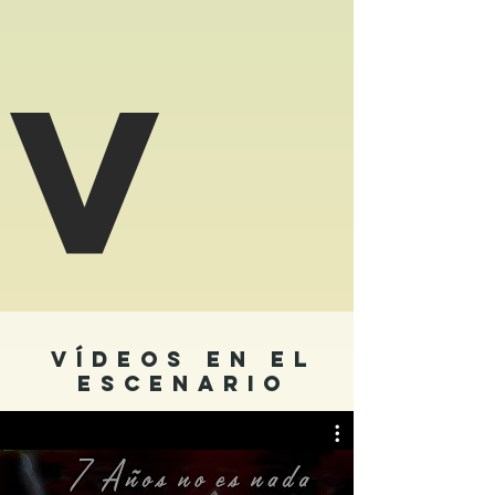
V
Vídeos En el
escenario